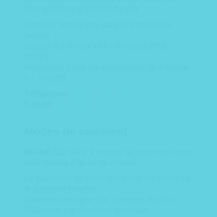
sont produits et distribués
par:
Santé
et Mieux-être
du
point de
Busca
Sergio
Piazza del Santo 14A – Padoue (PD) –
35123
Enregistré
dans les
entreprises
de
Padoue
n °
346655
Téléphone:
049.57.36.975
E-mail:
info@bikun.eu
Modes de paiement
BIKUN.EU
offre
3 modes
de paiement pour
être choisis
à la fin de
l’ordre
:
Le paiement en ligne
par carte de crédit
via
le système
PayPal
;
Paiement en ligne par
comptes PayPal
Paiement par
virement bancaire
;