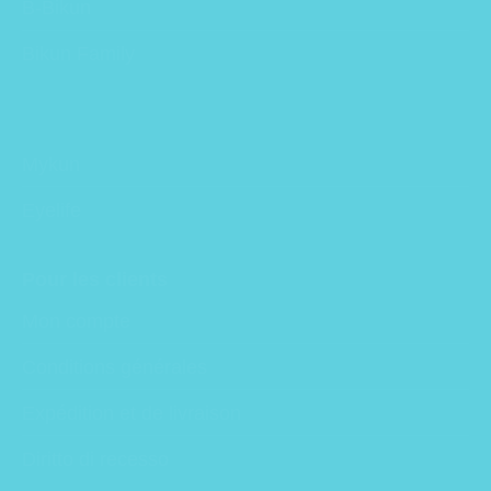
B-Bikun
Bikun Family
Mykun
Eyelife
Pour les clients
Mon compte
Conditions générales
Expédition et de livraison
Diritto di recesso