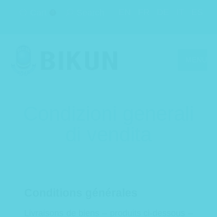
EN
FR
DE
IT
ES
Cart
Search
0
MENU
Condizioni generali
di vendita
Conditions générales
Livraisons de biens – produits ci-dessous –