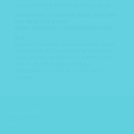
Le
transfert doit être fait
en faveur
de
cc:
Bénéficiaire:
la santé
de
Point et
le bien-
être
de
Busca
Sergio
IBAN
:
IT94B076011210000005500733
0
N.B.
Les
marchandises seront envoyées
après
le paiement.
Pour accélérer le processus
,
vous pouvez envoyer
via le numéro
faxal
049.57.36.975
ou par e
-mail
à
info@bikun.eu
copie du
coupon de
la
banque
.
Nos produits
Bikun