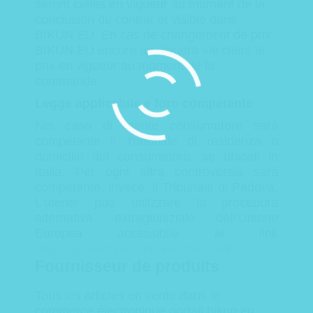
seront celles en vigueur au moment de la
conclusion du contrat et visible dans
BIKUN.EU.
En cas de changement de prix
BIKUN.EU encore appliquera «le client le
prix en vigueur au moment de la
commande.
Legge applicabile e foro competente
Nel caso di utente consumatore sarà
competente il Tribunale di residenza o
domicilio del consumatore, se ubicati in
Italia. Per ogni altra controversia sarà
competente, invece, il Tribunale di Padova.
L’utente può utilizzare la procedura
alternativa extragiudiziale dell’Unione
Europea accessibile al link
https://ec.europa.eu/consumers/odr
.
Fournisseur de
produits
Tous les
articles en vente
dans le
commerce électronique
portail
bikun.eu