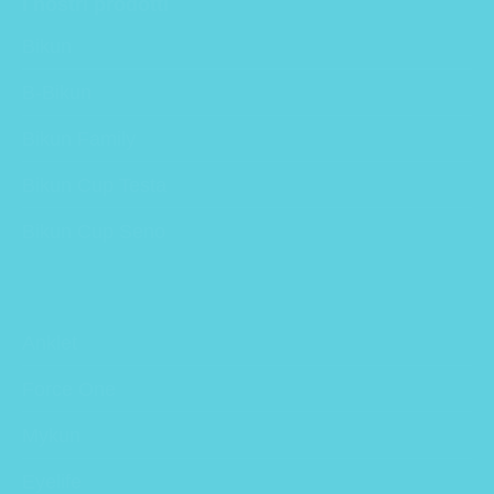
I nostri prodotti
Bikun
B-Bikun
Bikun Family
Bikun Cup Testa
Bikun Cup Seno
Anklet
Force One
Mykun
Eyelife