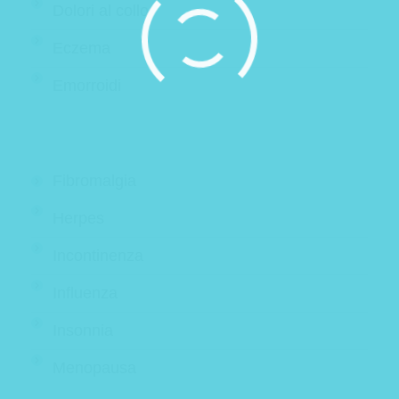
Dolori al collo
Eczema
Emorroidi
Fibromalgia
Herpes
Incontinenza
Influenza
Insonnia
Menopausa