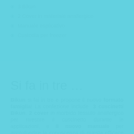
3 Bikun
2 Cover in materiale anallergico
Manuale esplicativo
Custodia per freezer
Si fa in tre …
Bikun
si fai in tre e propone il nuovo
formato
famiglia
! La confezione include
3 cuscinetti
Bikun
,
2 cover
in morbido tessuto anallergico
per rivestire il cuscinetto durante le
applicazioni, e
il nuovo manuale
per
approfondire la conoscenza di questa efficace