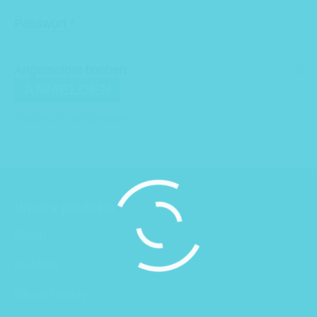
Erforderlich
Passwort
*
Angemeldet bleiben
ANMELDEN
Passwort vergessen?
Unsere produkte
Bikun
B-Bikun
Bikun Family