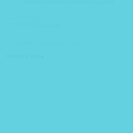
originale
attuale
one
quantità
era:
è:
COD:
force-one
31,40 €.
28,20 €.
Categoria:
Bagni derivativi
Descrizione
Informazioni aggiuntive
Descrizione