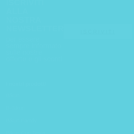
ISCRIVITI
ALLA
NOSTRA
NEWSLETTER
ISCRIVITI
per essere
sempre informato
sulle nostre
offerte e gli sconti
I nostri prodotti
Bikun
B-Bikun
Bikun Family
Bikun Cup Testa