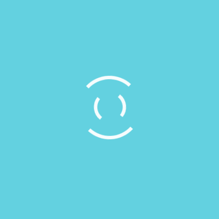
d sugar should be abolished because they reduce…
Bikun