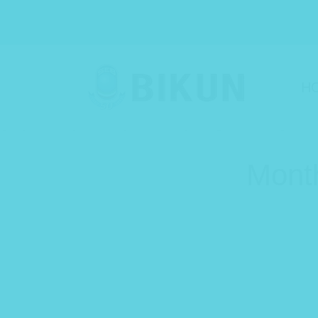
H
Month
You are here: